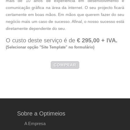
mais de 10 anos de experiência em desenvolvimento e
comunicação gráfica na área da internet. O seu projecto ficará
certamente em boas mãos. Em mãos que querem fazer do seu
negócio mais um caso de sucesso. Afinal, o nosso sucesso está
diretamente dependente do seu.
O custo deste serviço é de
€ 295,00 + IVA.
(Selecionar opção
"Site Template"
no formulário)
COMPRAR
Sobre a Optimeios
A Empresa