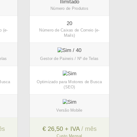
Ilimitado
Número de Produtos
20
o (e-
Número de Caixas de Correio (e-
Mails)
/ 40
elas
Gestor de Paineis / Nº de Telas
 Busca
Optimizado para Motores de Busca
(SEO)
Versão Mobile
ês
€ 26,50 + IVA
/ mês
Custo Mensal