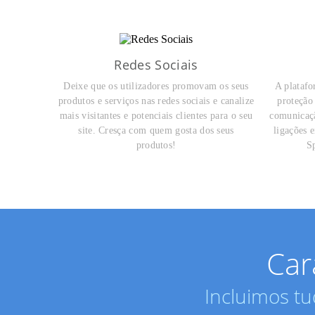
Redes Sociais
Deixe que os utilizadores promovam os seus
A platafo
produtos e serviços nas redes sociais e canalize
proteção
mais visitantes e potenciais clientes para o seu
comunicaçã
site. Cresça com quem gosta dos seus
ligações e
produtos!
Sp
Car
Incluimos tu