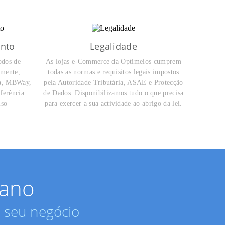
nto
Legalidade
odos de
As lojas e-Commerce da Optimeios cumprem
amente,
todas as normas e requisitos legais impostos
a), MBWay,
pela Autoridade Tributária, ASAE e Protecção
ferência
de Dados. Disponibilizamos tudo o que precisa
lso
para exercer a sua actividade ao abrigo da lei.
lano
o seu negócio