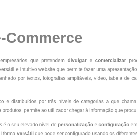
e-Commerce
 empresários que pretendem
divulgar
e
comercializar
prod
ersátil e intuitivo website que permite fazer uma apresentaçã
nhado por textos, fotografias ampliáveis, vídeo, tabela de car
 e distribuídos por três níveis de categorias a que chamam
odutos, permite ao utilizador chegar à informação que procura 
s
é o seu elevado nível de
personalização
e
configuração
em 
al forma
versátil
que pode ser configurado usando os diferentes