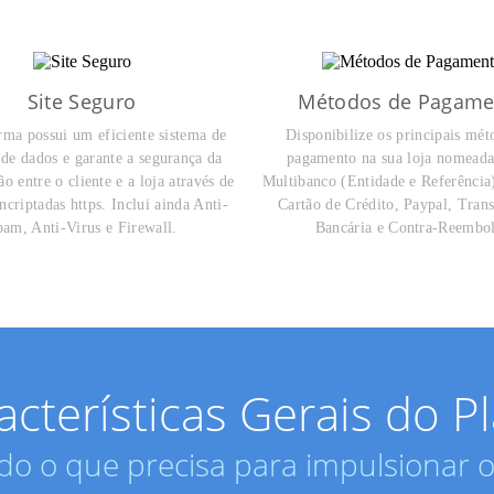
Site Seguro
Métodos de Pagame
rma possui um eficiente sistema de
Disponibilize os principais mét
 de dados e garante a segurança da
pagamento na sua loja nomead
o entre o cliente e a loja através de
Multibanco (Entidade e Referênci
ncriptadas https. Inclui ainda Anti-
Cartão de Crédito, Paypal, Trans
am, Anti-Virus e Firewall.
Bancária e Contra-Reembo
acterísticas Gerais do P
do o que precisa para impulsionar 