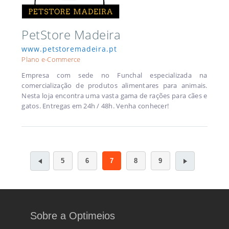
PetStore Madeira
www.petstoremadeira.pt
Plano e-Commerce
Empresa com sede no Funchal especializada na
comercialização de produtos alimentares para animais.
Nesta loja encontra uma vasta gama de rações para cães e
gatos. Entregas em 24h / 48h. Venha conhecer!
5
6
7
8
9
Sobre a Optimeios