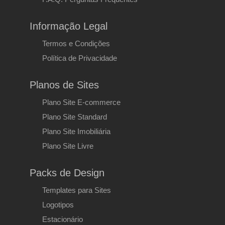
Banner e Produtos em Destaque por
Categoria
Informação Legal
Ordenação das listagens por nome, preço,
Termos e Condições
novidades e mais vendidos por ordem
Política de Privacidade
crescente ou decrescente
Sistema de comentários de produtos com
Planos de Sites
classificação
Plano Site E-commerce
Listagens com filtros Só Promoções e
Plano Site Standard
Intervalo de Preço
Plano Site Imobiliária
Processo de Compra
Plano Site Livre
Carrinho de compras, calculo de portes e
Packs de Design
pagamento
Templates para Sites
Compra rápida sem registo de cliente
Logotipos
Comunicados editáveis para notificação do
Estacionário