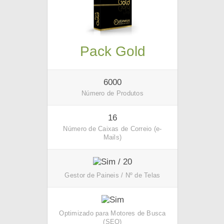
Pack Gold
6000
Número de Produtos
16
Número de Caixas de Correio (e-
Mails)
/ 20
Gestor de Paineis / Nº de Telas
Optimizado para Motores de Busca
(SEO)